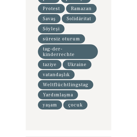
Protest
Ramazan
Savaş
Solidäritat
Söyleşi
süresiz oturum
tag-der-
kinderrechte
taziye
Ukraine
vatandaşlık
Weltflüchtlingstag
Yardımlaşma
yaşam
çocuk