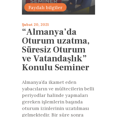
Faaliyetler
Faydalı bilgiler
Şubat 20, 2021
“Almanya’da
Oturum uzatma,
Süresiz Oturum
ve Vatandaşlık”
Konulu Seminer
Almanya’da ikamet eden
yabacıların ve mültecilerin belli
periyodlar halinde yapmaları
gereken işlemlerin başında
oturum izinlerinin uzatılması
gelmektedir. Bir süre sonra