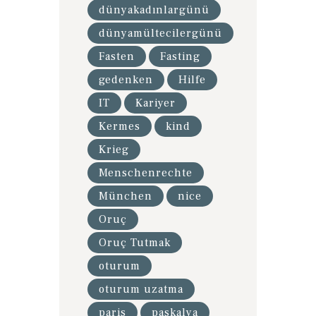
dünyakadınlargünü
dünyamültecilergünü
Fasten
Fasting
gedenken
Hilfe
IT
Kariyer
Kermes
kind
Krieg
Menschenrechte
München
nice
Oruç
Oruç Tutmak
oturum
oturum uzatma
paris
paskalya