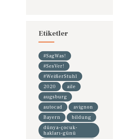
Etiketler
#SagWas!
#SesVer!
#WeißerStuhl
2020
aile
augsburg
autocad
avignon
Bayern
bildung
dünya-çocuk-
hakları-günü