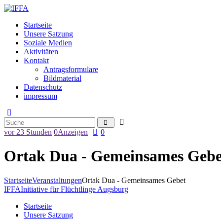
Startseite
Unsere Satzung
Soziale Medien
Aktivitäten
Kontakt
Antragsformulare
Bildmaterial
Datenschutz
impressum
vor 23 Stunden
0
Anzeigen
0
Ortak Dua - Gemeinsames Gebe
Startseite
Veranstaltungen
Ortak Dua - Gemeinsames Gebet
IFFA
Initiative für Flüchtlinge Augsburg
Startseite
Unsere Satzung