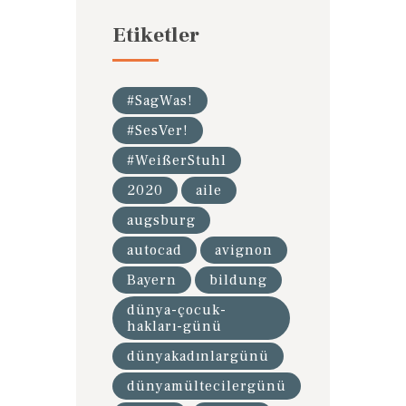
Etiketler
#SagWas!
#SesVer!
#WeißerStuhl
2020
aile
augsburg
autocad
avignon
Bayern
bildung
dünya-çocuk-
hakları-günü
dünyakadınlargünü
dünyamültecilergünü