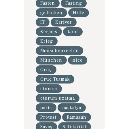
Fasten
Fasting
gedenken
Hilfe
IT
Kariyer
Kermes
kind
Krieg
Menschenrechte
München
nice
Oruç
Oruç Tutmak
oturum
oturum uzatma
paris
paskalya
Protest
Ramazan
Savaş
Solidäritat