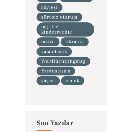
Söyleşi
süresiz oturum
tag-der-
kinderrechte
taziye
Ukraine
vatandaşlık
Weltflüchtlingstag
Yardımlaşma
yaşam
çocuk
Son Yazılar