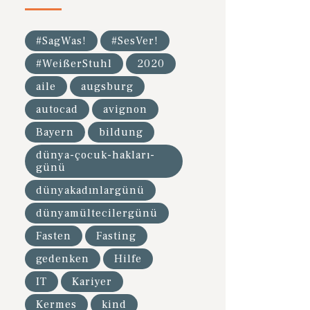
#SagWas!
#SesVer!
#WeißerStuhl
2020
aile
augsburg
autocad
avignon
Bayern
bildung
dünya-çocuk-hakları-
günü
dünyakadınlargünü
dünyamültecilergünü
Fasten
Fasting
gedenken
Hilfe
IT
Kariyer
Kermes
kind