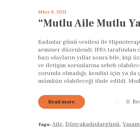
März 9, 2021
“Mutlu Aile Mutlu Y
Kadınlar günü vesilesi ile Hipnotera
seminer düzenlendi. IFFA tarafından
bazı olayların yıllar sonra bile, kişi 
ve iletişim sorunlarına sebeb olabilece
zorunda olmadığı, kendisi için ya da ç
mümkün olabileceği ifade edildi. M
0
Be
Read more
Aile
,
Dünyakadınlargünü
,
Yaşam
Tags: