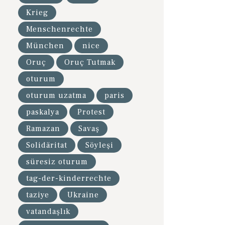
Krieg
Menschenrechte
München
nice
Oruç
Oruç Tutmak
oturum
oturum uzatma
paris
paskalya
Protest
Ramazan
Savaş
Solidäritat
Söyleşi
süresiz oturum
tag-der-kinderrechte
taziye
Ukraine
vatandaşlık