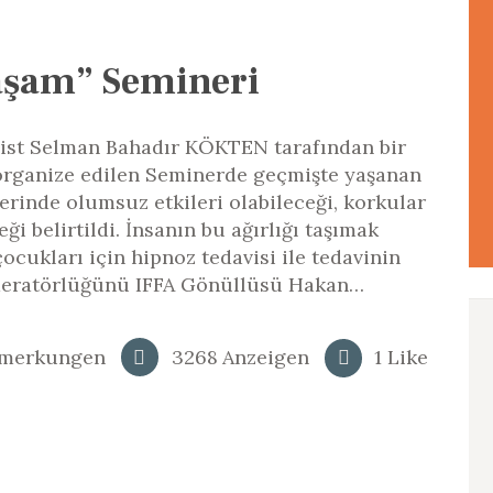
aşam” Semineri
pist Selman Bahadır KÖKTEN tarafından bir
 organize edilen Seminerde geçmişte yaşanan
üzerinde olumsuz etkileri olabileceği, korkular
ği belirtildi. İnsanın bu ağırlığı taşımak
ocukları için hipnoz tedavisi ile tedavinin
oderatörlüğünü IFFA Gönüllüsü Hakan…
merkungen
3268
Anzeigen
1
Like