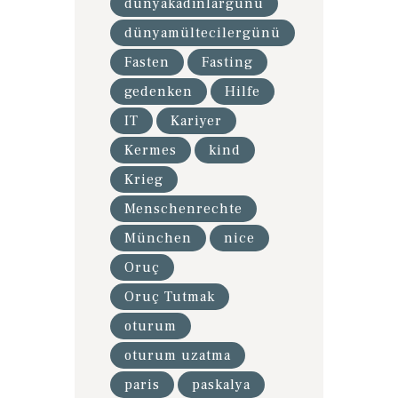
dünyakadınlargünü
dünyamültecilergünü
Fasten
Fasting
gedenken
Hilfe
IT
Kariyer
Kermes
kind
Krieg
Menschenrechte
München
nice
Oruç
Oruç Tutmak
oturum
oturum uzatma
paris
paskalya