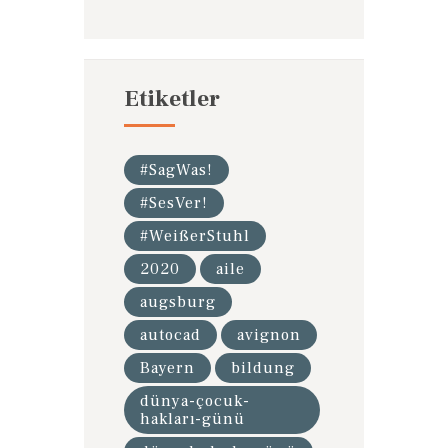
Etiketler
#SagWas!
#SesVer!
#WeißerStuhl
2020
aile
augsburg
autocad
avignon
Bayern
bildung
dünya-çocuk-
hakları-günü