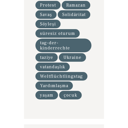
Protest
Ramazan
Savaş
Solidäritat
Söyleşi
süresiz oturum
tag-der-
kinderrechte
taziye
Ukraine
vatandaşlık
Weltflüchtlingstag
Yardımlaşma
yaşam
çocuk