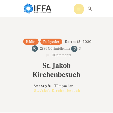
IFFA
Initiative für Flüchtlinge Augsburg
ANASAYFA
Kasım 15, 2020
Bildiri
Faaliyetler
UNSERE SATZUNG
2895
Görüntülenme
3
SOSYAL MEDYA
0
Comments
AKTIVITELER
St. Jakob
İLETIŞIM
Kirchenbesuch
DATENSCHUTZ
IMPRESSUM
Anasayfa
Tüm yazılar
...
St. Jakob Kirchenbesuch