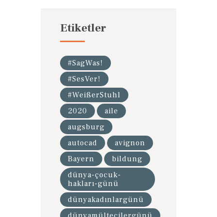
Etiketler
#SagWas!
#SesVer!
#WeißerStuhl
2020
aile
augsburg
autocad
avignon
Bayern
bildung
dünya-çocuk-
hakları-günü
dünyakadınlargünü
dünyamültecilergünü