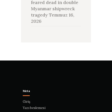
feared dead in double
Myanmar shipwreck
tragedy
Temmuz 16,
2026
Meta
Giriş
Yazı beslemesi