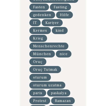
Fasten
Fasting
gedenken
Hilfe
IT
Kariyer
Kermes
kind
Krieg
Menschenrechte
München
nice
Oruç
Oruç Tutmak
oturum
oturum uzatma
paris
paskalya
Protest
Ramazan