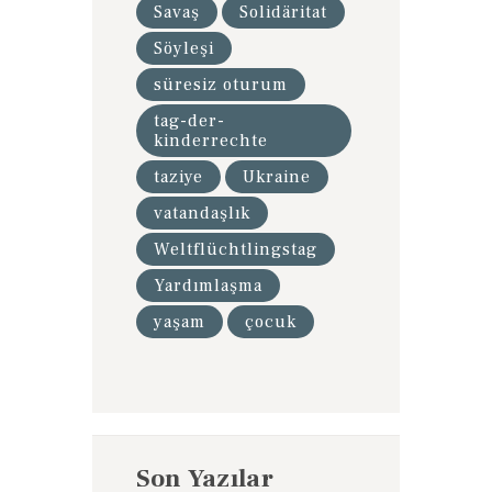
Savaş
Solidäritat
Söyleşi
süresiz oturum
tag-der-
kinderrechte
taziye
Ukraine
vatandaşlık
Weltflüchtlingstag
Yardımlaşma
yaşam
çocuk
Son Yazılar