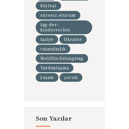
Söyleşi
süresiz oturum
tag-der-
kinderrechte
taziye
Ukraine
vatandaşlık
Weltflüchtlingstag
Yardımlaşma
yaşam
çocuk
Son Yazılar