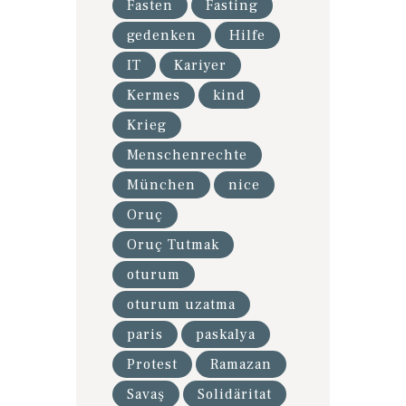
Fasten
Fasting
gedenken
Hilfe
IT
Kariyer
Kermes
kind
Krieg
Menschenrechte
München
nice
Oruç
Oruç Tutmak
oturum
oturum uzatma
paris
paskalya
Protest
Ramazan
Savaş
Solidäritat