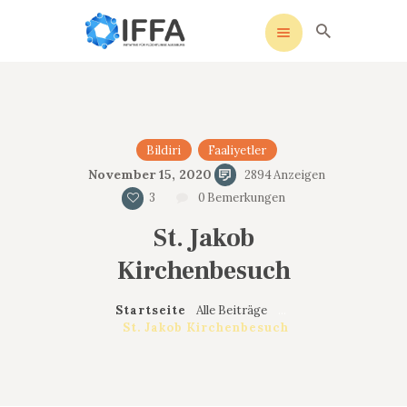
IFFA
Initiative für Flüchtlinge Augsburg
STARTSEITE
Bildiri
Faaliyetler
UNSERE SATZUNG
November 15, 2020
2894
Anzeigen
SOZIALE MEDIEN
3
0
Bemerkungen
AKTIVITÄTEN
St. Jakob
KONTAKT
Kirchenbesuch
DATENSCHUTZ
IMPRESSUM
Startseite
Alle Beiträge
...
St. Jakob Kirchenbesuch