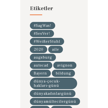
Etiketler
#SagWas!
#SesVer!
#WeißerStuhl
2020
aile
augsburg
autocad
avignon
Bayern
bildung
dünya-çocuk-
hakları-günü
dünyakadınlargünü
dünyamültecilergünü