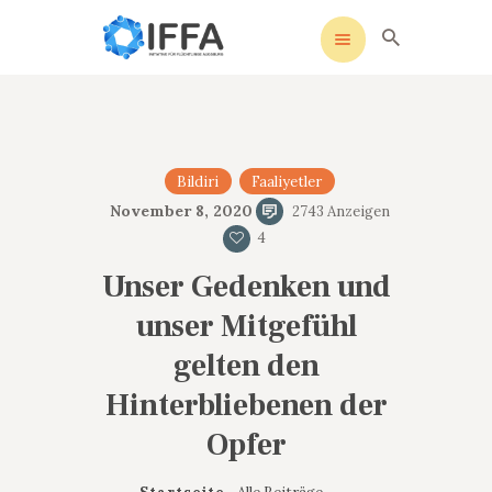
IFFA
Initiative für Flüchtlinge Augsburg
STARTSEITE
Bildiri
Faaliyetler
UNSERE SATZUNG
November 8, 2020
2743
Anzeigen
SOZIALE MEDIEN
4
AKTIVITÄTEN
Unser Gedenken und
KONTAKT
unser Mitgefühl
DATENSCHUTZ
IMPRESSUM
gelten den
Hinterbliebenen der
Opfer