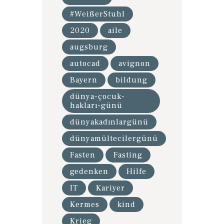
#WeißerStuhl
2020
aile
augsburg
autocad
avignon
Bayern
bildung
dünya-çocuk-
hakları-günü
dünyakadınlargünü
dünyamültecilergünü
Fasten
Fasting
gedenken
Hilfe
IT
Kariyer
Kermes
kind
Krieg