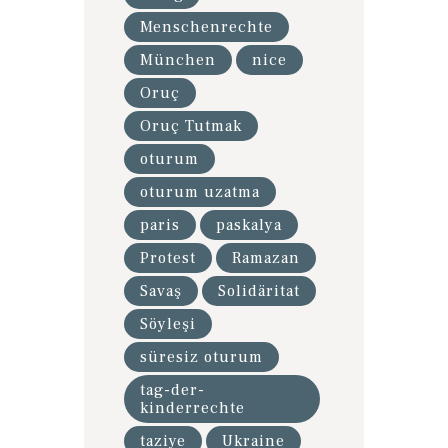
Menschenrechte
München
nice
Oruç
Oruç Tutmak
oturum
oturum uzatma
paris
paskalya
Protest
Ramazan
Savaş
Solidäritat
Söyleşi
süresiz oturum
tag-der-
kinderrechte
taziye
Ukraine