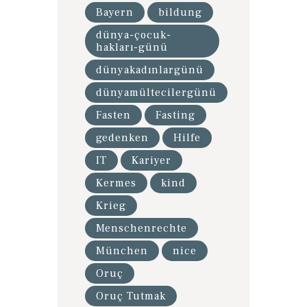
Bayern
bildung
dünya-çocuk-
hakları-günü
dünyakadınlargünü
dünyamültecilergünü
Fasten
Fasting
gedenken
Hilfe
IT
Kariyer
Kermes
kind
Krieg
Menschenrechte
München
nice
Oruç
Oruç Tutmak