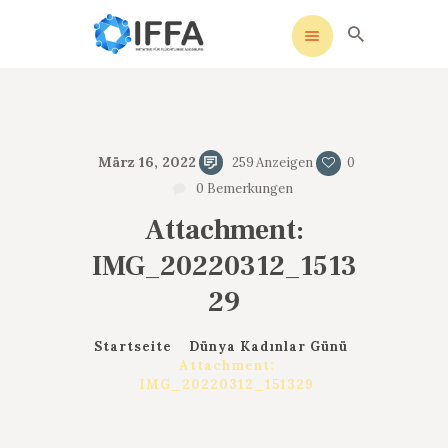
IFFA
Initiative für Flüchtlinge Augsburg
STARTSEITE
März 16, 2022
259
Anzeigen
0
UNSERE SATZUNG
0
Bemerkungen
SOZIALE MEDIEN
Attachment:
AKTIVITÄTEN
IMG_20220312_1513
KONTAKT
DATENSCHUTZ
29
IMPRESSUM
Startseite
Dünya Kadınlar Günü
Attachment:
IMG_20220312_151329