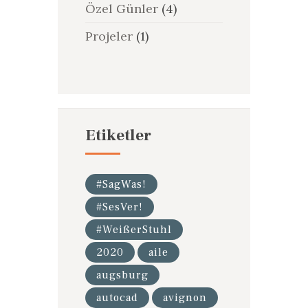
Özel Günler
(4)
Projeler
(1)
Etiketler
#SagWas!
#SesVer!
#WeißerStuhl
2020
aile
augsburg
autocad
avignon