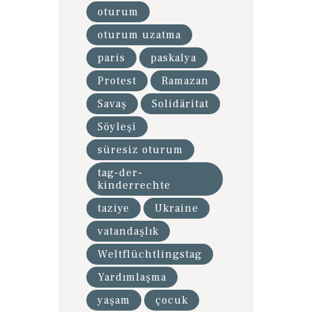
oturum
oturum uzatma
paris
paskalya
Protest
Ramazan
Savaş
Solidäritat
Söyleşi
süresiz oturum
tag-der-
kinderrechte
taziye
Ukraine
vatandaşlık
Weltflüchtlingstag
Yardımlaşma
yaşam
çocuk