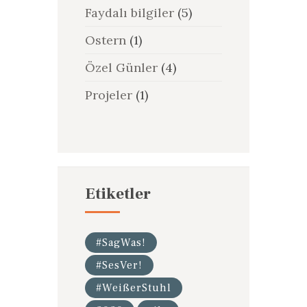
Faydalı bilgiler
(5)
Ostern
(1)
Özel Günler
(4)
Projeler
(1)
Etiketler
#SagWas!
#SesVer!
#WeißerStuhl