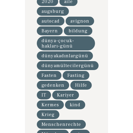
2020
aile
augsburg
autocad
avignon
Bayern
bildung
dünya-çocuk-
hakları-günü
dünyakadınlargünü
dünyamültecilergünü
Fasten
Fasting
gedenken
Hilfe
IT
Kariyer
Kermes
kind
Krieg
Menschenrechte