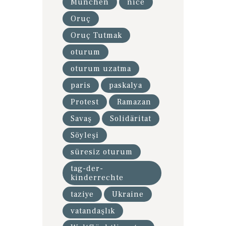
München
nice
Oruç
Oruç Tutmak
oturum
oturum uzatma
paris
paskalya
Protest
Ramazan
Savaş
Solidäritat
Söyleşi
süresiz oturum
tag-der-
kinderrechte
taziye
Ukraine
vatandaşlık