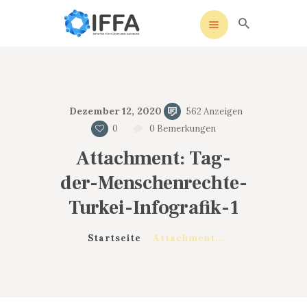
IFFA
Initiative für Flüchtlinge Augsburg
STARTSEITE
Dezember 12, 2020
562
Anzeigen
UNSERE SATZUNG
0
0
Bemerkungen
SOZIALE MEDIEN
Attachment: Tag-
AKTIVITÄTEN
der-Menschenrechte-
KONTAKT
DATENSCHUTZ
Turkei-Infografik-1
IMPRESSUM
Startseite
Attachment...