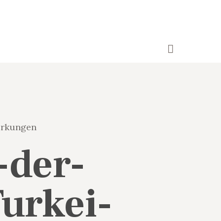
rkungen
-der-
urkei-