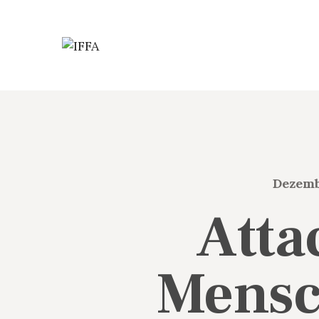
Dezemb
Atta
Mensc