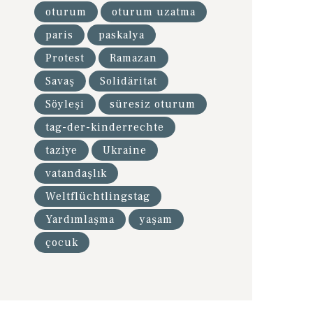
oturum
oturum uzatma
paris
paskalya
Protest
Ramazan
Savaş
Solidäritat
Söyleşi
süresiz oturum
tag-der-kinderrechte
taziye
Ukraine
vatandaşlık
Weltflüchtlingstag
Yardımlaşma
yaşam
çocuk