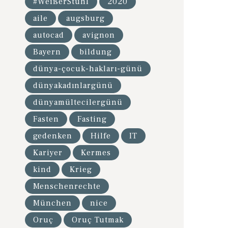
#WeißerStuhl
2020
aile
augsburg
autocad
avignon
Bayern
bildung
dünya-çocuk-hakları-günü
dünyakadınlargünü
dünyamültecilergünü
Fasten
Fasting
gedenken
Hilfe
IT
Kariyer
Kermes
kind
Krieg
Menschenrechte
München
nice
Oruç
Oruç Tutmak