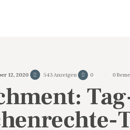
IFFA
Initiative für Flüchtlinge Augsburg
er 12, 2020
543
Anzeigen
0
0
Beme
chment: Tag
henrechte-T