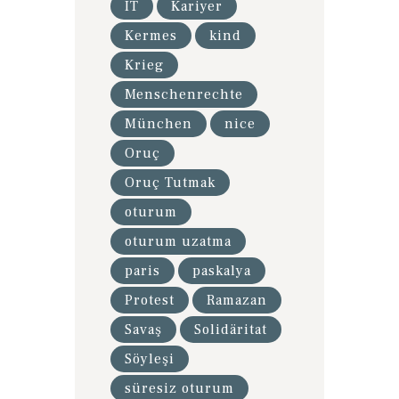
IT
Kariyer
Kermes
kind
Krieg
Menschenrechte
München
nice
Oruç
Oruç Tutmak
oturum
oturum uzatma
paris
paskalya
Protest
Ramazan
Savaş
Solidäritat
Söyleşi
süresiz oturum