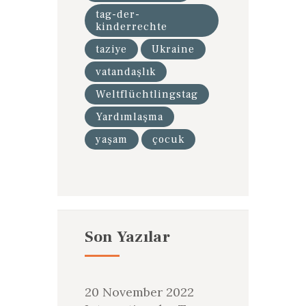
tag-der-
kinderrechte
taziye
Ukraine
vatandaşlık
Weltflüchtlingstag
Yardımlaşma
yaşam
çocuk
Son Yazılar
20 November 2022