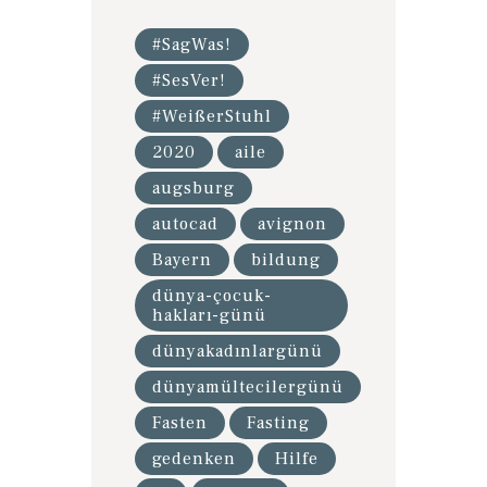
#SagWas!
#SesVer!
#WeißerStuhl
2020
aile
augsburg
autocad
avignon
Bayern
bildung
dünya-çocuk-
hakları-günü
dünyakadınlargünü
dünyamültecilergünü
Fasten
Fasting
gedenken
Hilfe