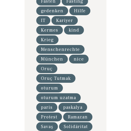
Fasten
Fasting
gedenken
Hilfe
IT
Kariyer
Kermes
kind
Krieg
Menschenrechte
München
nice
Oruç
Oruç Tutmak
oturum
oturum uzatma
paris
paskalya
Protest
Ramazan
Savaş
Solidäritat