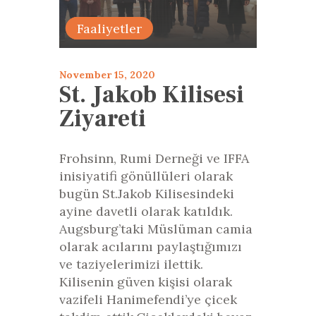
Bildiri
Faaliyetler
November 15, 2020
St. Jakob Kilisesi
Ziyareti
Frohsinn, Rumi Derneği ve IFFA
inisiyatifi gönüllüleri olarak
bugün St.Jakob Kilisesindeki
ayine davetli olarak katıldık.
Augsburg’taki Müslüman camia
olarak acılarını paylaştığımızı
ve taziyelerimizi ilettik.
Kilisenin güven kişisi olarak
vazifeli Hanimefendi’ye çicek