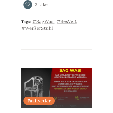
2
Like
#SagWas!
,
#SesVer!
,
Tags:
#WeißerStuhl
Faaliyetler