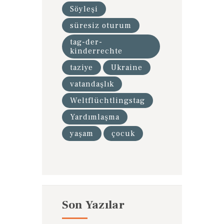
Söyleşi
süresiz oturum
tag-der-
kinderrechte
taziye
Ukraine
vatandaşlık
Weltflüchtlingstag
Yardımlaşma
yaşam
çocuk
Son Yazılar