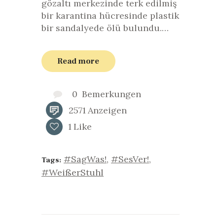
gözaltı merkezinde terk edilmiş
bir karantina hücresinde plastik
bir sandalyede ölü bulundu.…
Read more
0
Bemerkungen
2571
Anzeigen
1
Like
#SagWas!
,
#SesVer!
,
Tags:
#WeißerStuhl