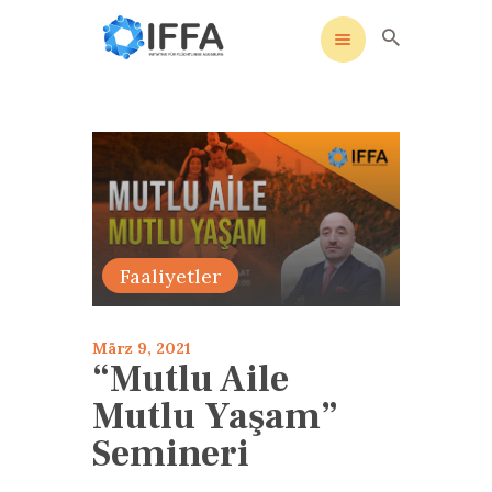
IFFA
Initiative für Flüchtlinge Augsburg
STARTSEITE
UNSERE SATZUNG
SOZIALE MEDIEN
AKTIVITÄTEN
Faaliyetler
KONTAKT
DATENSCHUTZ
März 9, 2021
IMPRESSUM
“Mutlu Aile
Mutlu Yaşam”
Semineri