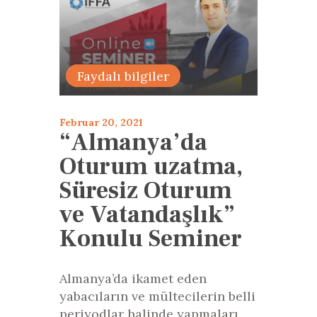
Faaliyetler
Faydalı bilgiler
Februar 20, 2021
“Almanya’da
Oturum uzatma,
Süresiz Oturum
ve Vatandaşlık”
Konulu Seminer
Almanya’da ikamet eden
yabacıların ve mültecilerin belli
periyodlar halinde yapmaları