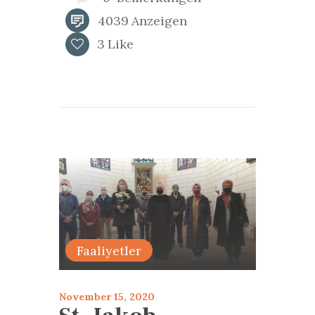
4039
Anzeigen
3
Like
Bildiri
Faaliyetler
November 15, 2020