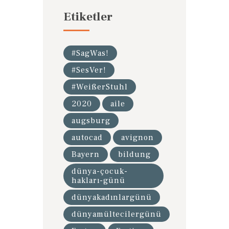
Etiketler
#SagWas!
#SesVer!
#WeißerStuhl
2020
aile
augsburg
autocad
avignon
Bayern
bildung
dünya-çocuk-
hakları-günü
dünyakadınlargünü
dünyamültecilergünü